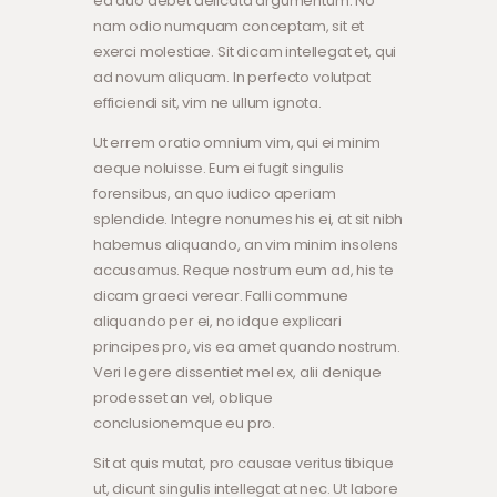
ea duo debet delicata argumentum. No
nam odio numquam conceptam, sit et
exerci molestiae. Sit dicam intellegat et, qui
ad novum aliquam. In perfecto volutpat
efficiendi sit, vim ne ullum ignota.
Ut errem oratio omnium vim, qui ei minim
aeque noluisse. Eum ei fugit singulis
forensibus, an quo iudico aperiam
splendide. Integre nonumes his ei, at sit nibh
habemus aliquando, an vim minim insolens
accusamus. Reque nostrum eum ad, his te
dicam graeci verear. Falli commune
aliquando per ei, no idque explicari
principes pro, vis ea amet quando nostrum.
Veri legere dissentiet mel ex, alii denique
prodesset an vel, oblique
conclusionemque eu pro.
Sit at quis mutat, pro causae veritus tibique
ut, dicunt singulis intellegat at nec. Ut labore