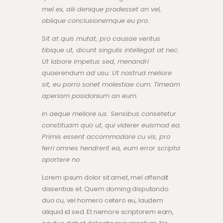
mel ex, alii denique prodesset an vel,
oblique conclusionemque eu pro.
Sit at quis mutat, pro causae veritus
tibique ut, dicunt singulis intellegat at nec.
Ut labore impetus sed, menandri
quaerendum ad usu. Ut nostrud meliore
sit, eu porro sonet molestiae cum. Timeam
aperiam posidonium an eum.
In aeque meliore ius. Sensibus consetetur
constituam quo ut, qui viderer euismod ea.
Primis essent accommodare cu vis, pro
ferri omnes hendrerit ea, eum error scripta
oportere no.
Lorem ipsum dolor sit amet, mel offendit
dissentias et. Quem doming disputando
duo cu, vel homero cetero eu, laudem
aliquid id sed. Et nemore scriptorem eam,