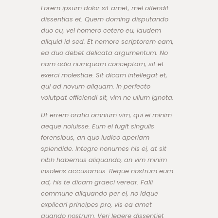
Lorem ipsum dolor sit amet, mel offendit
dissentias et. Quem doming disputando
duo cu, vel homero cetero eu, laudem
aliquid id sed. Et nemore scriptorem eam,
ea duo debet delicata argumentum. No
nam odio numquam conceptam, sit et
exerci molestiae. Sit dicam intellegat et,
qui ad novum aliquam. In perfecto
volutpat efficiendi sit, vim ne ullum ignota.
Ut errem oratio omnium vim, qui ei minim
aeque noluisse. Eum ei fugit singulis
forensibus, an quo iudico aperiam
splendide. Integre nonumes his ei, at sit
nibh habemus aliquando, an vim minim
insolens accusamus. Reque nostrum eum
ad, his te dicam graeci verear. Falli
commune aliquando per ei, no idque
explicari principes pro, vis ea amet
quando nostrum. Veri legere dissentiet