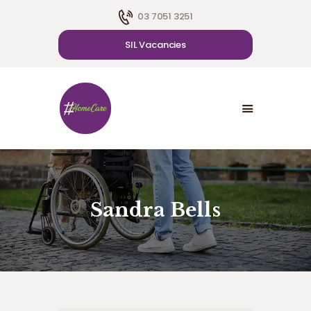
03 7051 3251
SIL Vacancies
HOME
ABOUT US
SDA
CAREER
BLOG
CONTACT US
Sandra Bells