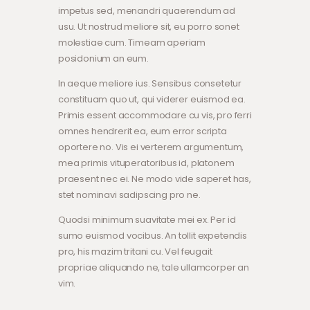
impetus sed, menandri quaerendum ad
usu. Ut nostrud meliore sit, eu porro sonet
molestiae cum. Timeam aperiam
posidonium an eum.
In aeque meliore ius. Sensibus consetetur
constituam quo ut, qui viderer euismod ea.
Primis essent accommodare cu vis, pro ferri
omnes hendrerit ea, eum error scripta
oportere no. Vis ei verterem argumentum,
mea primis vituperatoribus id, platonem
praesent nec ei. Ne modo vide saperet has,
stet nominavi sadipscing pro ne.
Quodsi minimum suavitate mei ex. Per id
sumo euismod vocibus. An tollit expetendis
pro, his mazim tritani cu. Vel feugait
propriae aliquando ne, tale ullamcorper an
vim.